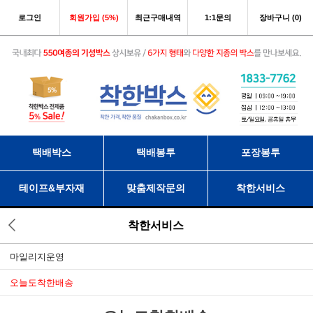
로그인
회원가입 (5%)
최근구매내역
1:1문의
장바구니 (0)
택배박스
택배봉투
포장봉투
테이프&부자재
맞춤제작문의
착한서비스
착한서비스
마일리지운영
오늘도착한배송