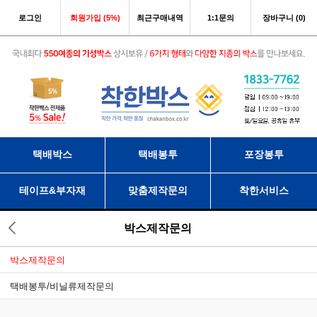
로그인
회원가입 (5%)
최근구매내역
1:1문의
장바구니 (0)
택배박스
택배봉투
포장봉투
테이프&부자재
맞춤제작문의
착한서비스
박스제작문의
박스제작문의
택배봉투/비닐류제작문의