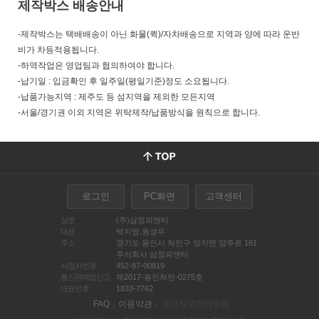
제작박스 배송안내
-제작박스는 택배배송이 아닌 화물(퀵)/자차배송으로 지역과 양에 따라 운반
비가 차등적용됩니다.
-하역작업은 영업팀과 협의하여야 합니다.
-납기일 : 입금확인 후 일주일(평일기준)정도 소요됩니다.
-납품가능지역 : 제주도 등 섬지역을 제외한 모든지역
-서울/경기권 이외 지역은 위탁제작/납품방식을 원칙으로 합니다.
로그인
PC화면
고객센터
상호
(주)삼정피앤티
대표
박지영,원성우
주소
경기도 용인시 처인구 양지면 양주로 161
주식회사 삼정피앤티
사업자번호
452-87-00819
통신판매업신고
제2017-용인처인-0275호
대표번호
1833-7762
FAQ
이용약관
개인정보처리방침