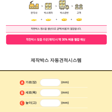
제작박스 자동견적시스템
가로(장)
(mm)
세로(폭)
(mm)
높이(고)
(mm)