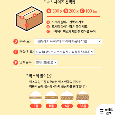
두께(골)
재질(강도)
인쇄유무