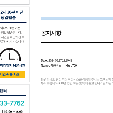
 2시 30분 이전
 당일발송
후 2시 30분 이전
공지사항
 당일 발송됨니다.
 시간을 확인하신 후
주문하시기 바랍니다.
Date :
2024.09.27 13:20:43
마감까지 남은시간
Name :
착한박스
Hits :
709
6시간 47분 38초
안녕하세요. 항상 저희 착한박스를 이용해 주시는 고객님께 진
부탁드립니다. ■ 10월 영업 휴뮤 및 택배 출고 안내 -1일 / 3일 