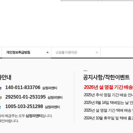
개인정보취급방침
>
쇼핑몰 이용약관
>
2026년 설 명절 기간 배송
140-011-833706
·
삼정피앤티
안내
2025년 추석 명절 기간 배송 안
·
292501-01-253195
삼정피앤티
2025년 8월 14일 택배없는 날 
·
1005-103-251298
삼정피앤티
2025년 설 명절 기간 택배 배송
·
계좌의 예금주는 모두
삼정피앤티
입니다.
내
2024년 10월 휴무일 및 택배 출
·
 확인바랍니다.
안내