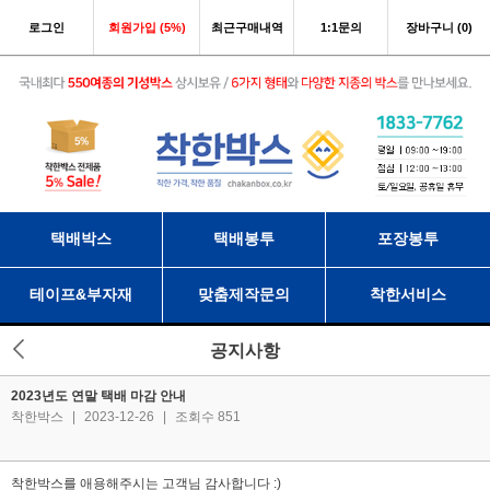
로그인
회원가입 (5%)
최근구매내역
1:1문의
장바구니 (0)
택배박스
택배봉투
포장봉투
테이프&부자재
맞춤제작문의
착한서비스
공지사항
2023년도 연말 택배 마감 안내
착한박스
|
2023-12-26
|
조회수 851
착한박스를 애용해주시는 고객님 감사합니다 :)