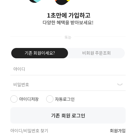
Apple로 로그인
회원가입
아이디찾기
비밀번호찾기
로그인
PC화면
고객센터
기존 회원이세요?
비회원 주문조회
상호
(주)삼정피앤티
대표
박지영,원성우
주소
경기도 용인시 처인구 양지면 양주로 161
주식회사 삼정피앤티
사업자번호
452-87-00819
통신판매업신고
제2017-용인처인-0275호
대표번호
1833-7762
FAQ
이용약관
개인정보처리방침
아이디저장
자동로그인
copyright www.chakanbox.co.kr. All Rights Reserved.
호스팅제공 : 메이크샵(주)
기존 회원 로그인
아이디/비밀번호 찾기
회원가입