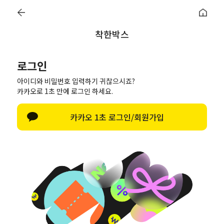
로그인
회원가입 (5%)
최근구매내역
1:1문의
장바구니 (0)
착한박스
로그인
아이디와 비밀번호 입력하기 귀찮으시죠?
카카오로 1초 만에 로그인 하세요.
택배박스
택배봉투
포장봉투
카카오 1초 로그인/회원가입
테이프&부자재
맞춤제작문의
착한서비스
회원로그인
네이버 아이디 로그인