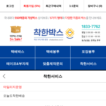
로그인
회원가입 (5%)
최근구매내역
1:1문의
장바구니 (0)
택배박스
택배봉투
포장봉투
테이프&부자재
맞춤제작문의
착한서비스
착한서비스
마일리지운영
오늘도착한배송