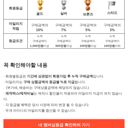
회원등급
스타드
실버
골드
브론즈
마일리지
구매금액의
구매금액의
구매금액의
구매금액의
적립
10%
7%
5%
3%
누적
누적
누적
누적
등급조건
구매금액이
구매금액이
구매금액이
구매금액이
1,000만원
이상
500만원
이상
100만원
이상
100만원
이하
꼭 확인해야할 내용
· 회원별등급은
기간에 상관없이 회원가입 후 누적 구매금액
입니다.
· 마일리지는
구매 상품금액의 등급별 %로 지급
됩니다.
(부가세, 배송비는 구매상품금액에 해당되지 않습니다.)
·
제작박스/제작비닐
는 제작시 할인율이 적용되어 마일리지 지급이 되지 않습니
다.
· 각 등급별 혜택은 당사 사정에 따라 변경 될 수 있습니다.
· 두개 아이디의 마일리지를 합산할 수 없습니다.
내 멤버십등급 확인하러 가기