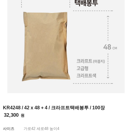
INFO
KR4248 / 42 x 48 + 4 / 크라프트택배봉투 / 100장
32,300
원
사이즈
가로
42
세로
48
높이
4