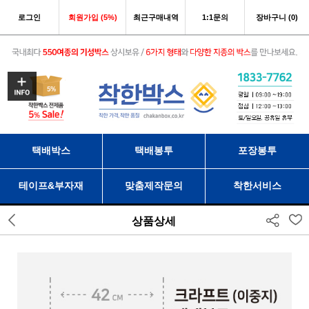
로그인
회원가입 (5%)
최근구매내역
1:1문의
장바구니 (0)
택배박스
택배봉투
포장봉투
테이프&부자재
맞춤제작문의
착한서비스
상품상세