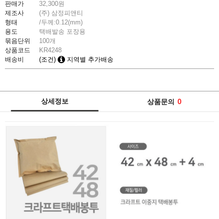
판매가
32,300
원
제조사
(주) 삼정피앤티
형태
/두께:0.12(mm)
용도
택배발송 포장용
묶음단위
100개
상품코드
KR4248
배송비
(조건)
지역별 추가배송
상세정보
0
상품문의