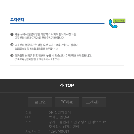
로그인
PC화면
고객센터
상호
(주)삼정피앤티
대표
박지영,원성우
주소
경기도 용인시 처인구 양지면 양주로 161
주식회사 삼정피앤티
사업자번호
452-87-00819