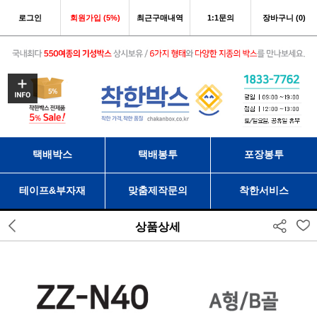
로그인
회원가입 (5%)
최근구매내역
1:1문의
장바구니 (0)
택배박스
택배봉투
포장봉투
테이프&부자재
맞춤제작문의
착한서비스
상품상세