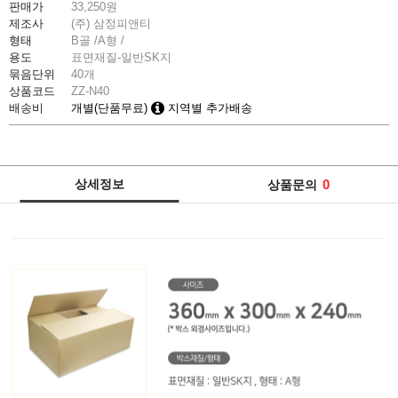
판매가
33,250
원
제조사
(주) 삼정피앤티
형태
B골 /A형 /
용도
표면재질-일반SK지
묶음단위
40개
상품코드
ZZ-N40
배송비
개별(단품무료)
지역별 추가배송
상세정보
0
상품문의