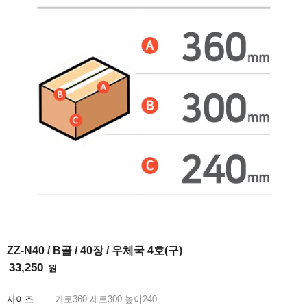
INFO
ZZ-N40 / B골 / 40장 / 우체국 4호(구)
33,250
원
사이즈
가로
360
세로
300
높이
240