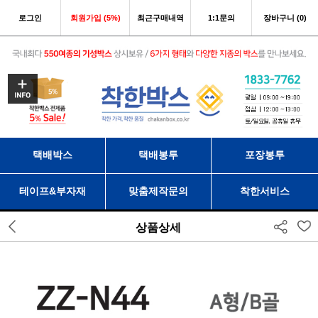
로그인
회원가입 (5%)
최근구매내역
1:1문의
장바구니 (0)
택배박스
택배봉투
포장봉투
테이프&부자재
맞춤제작문의
착한서비스
상품상세