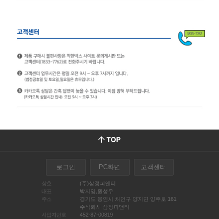
로그인
PC화면
고객센터
상호
(주)삼정피앤티
대표
박지영,원성우
주소
경기도 용인시 처인구 양지면 양주로 161
주식회사 삼정피앤티
사업자번호
452-87-00819