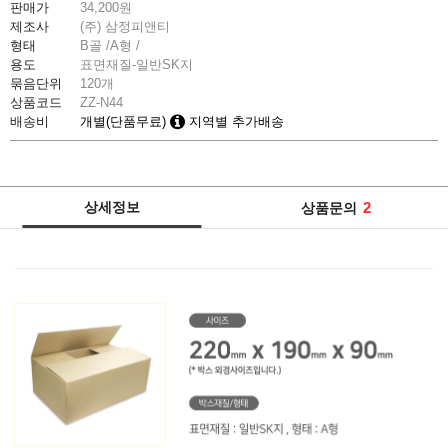
판매가
34,200
원
제조사
(주) 삼정피앤티
형태
B골 /A형 /
용도
표면재질-일반SK지
묶음단위
120개
상품코드
ZZ-N44
배송비
개별(단품무료)
지역별 추가배송
상세정보
2
상품문의