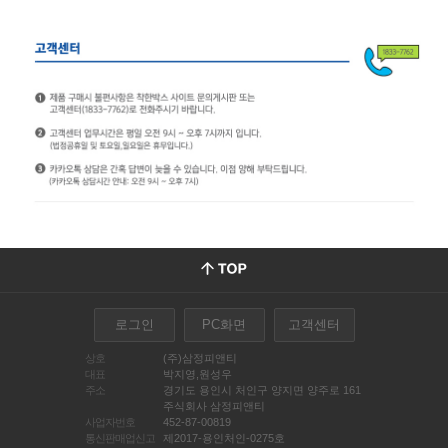
로그인
PC화면
고객센터
상호
(주)삼정피앤티
대표
박지영,원성우
주소
경기도 용인시 처인구 양지면 양주로 161
주식회사 삼정피앤티
사업자번호
452-87-00819
통신판매업신고
제2017-용인처인-0275호