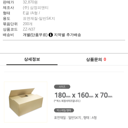
판매가
32,870
원
제조사
(주) 삼정피앤티
형태
E골 /A형 /
용도
표면재질-일반SK지
묶음단위
200개
상품코드
ZZ-N37
배송비
개별(단품무료)
지역별 추가배송
상세정보
0
상품문의