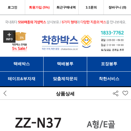
로그인
회원가입 (5%)
최근구매내역
1:1문의
장바구니 (0)
택배박스
택배봉투
포장봉투
테이프&부자재
맞춤제작문의
착한서비스
상품상세