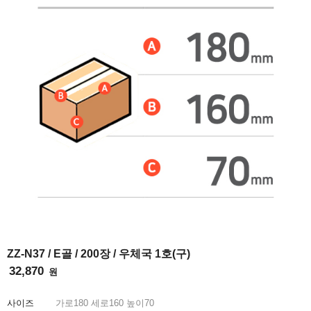
INFO
ZZ-N37 / E골 / 200장 / 우체국 1호(구)
32,870
원
사이즈
가로
180
세로
160
높이
70