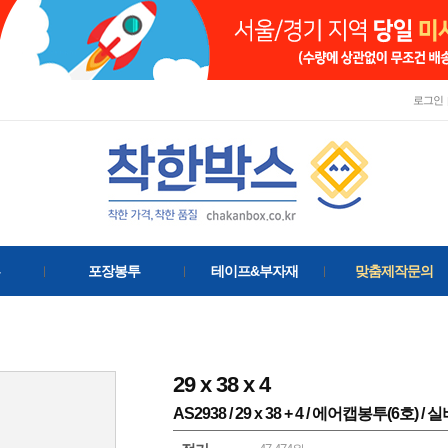
로그인
포장봉투
테이프&부자재
맞춤제작문의
29
x
38
x
4
AS2938 / 29 x 38 + 4 / 에어캡봉투(6호) / 실