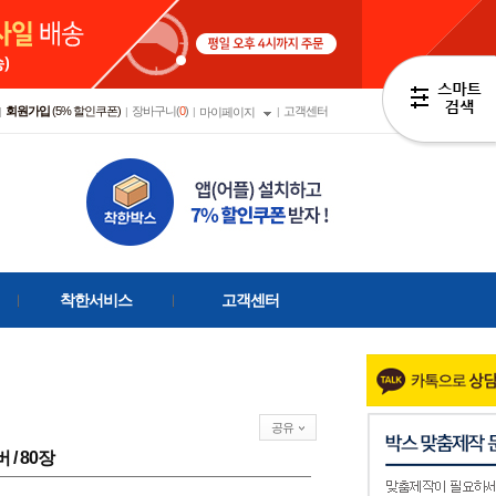
회원가입
(5% 할인쿠폰)
장바구니(
0
)
고객센터
|
|
|
마이페이지
|
착한서비스
고객센터
공유
버 / 80장