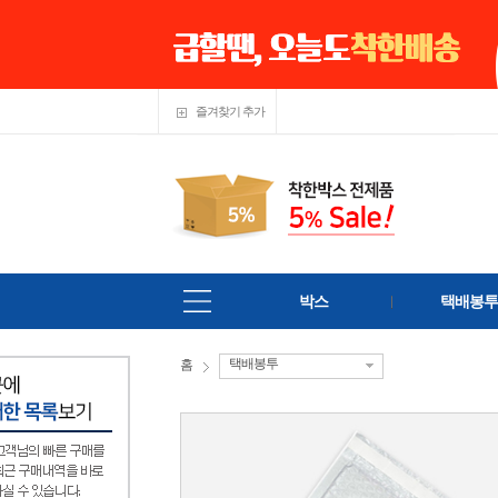
즐겨찾기 추가
박스
택배봉투
택배봉투
홈