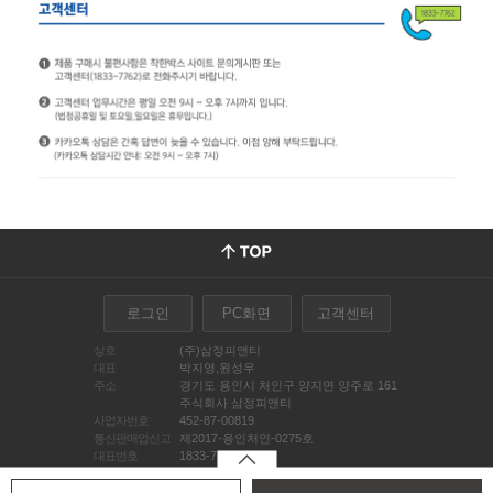
로그인
PC화면
고객센터
상호
(주)삼정피앤티
대표
박지영,원성우
주소
경기도 용인시 처인구 양지면 양주로 161
주식회사 삼정피앤티
사업자번호
452-87-00819
통신판매업신고
제2017-용인처인-0275호
대표번호
1833-7762
FAQ
이용약관
개인정보처리방침