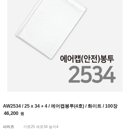
INFO
AW2534 / 25 x 34 + 4 / 에어캡봉투(4호) / 화이트 / 100장
46,200
원
사이즈
가로
25
세로
34
높이
4