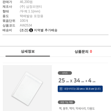
판매가
46,200
원
제조사
(주) 삼정피앤티
형태
/두께:1.1(mm)
용도
택배발송 포장용
묶음단위
100개
상품코드
AW2534
배송비
(조건)
지역별 추가배송
상세정보
0
상품문의