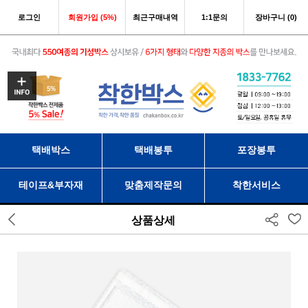
로그인
회원가입 (5%)
최근구매내역
1:1문의
장바구니 (0)
택배박스
택배봉투
포장봉투
테이프&부자재
맞춤제작문의
착한서비스
상품상세