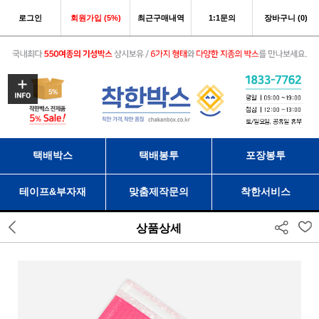
로그인
회원가입 (5%)
최근구매내역
1:1문의
장바구니 (0)
택배박스
택배봉투
포장봉투
테이프&부자재
맞춤제작문의
착한서비스
상품상세