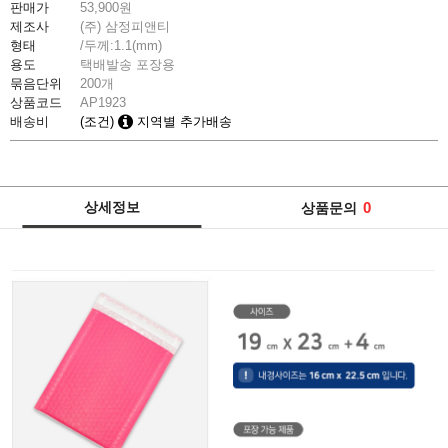
판매가
53,900
원
제조사
(주) 삼정피앤티
형태
/두께:1.1(mm)
용도
택배발송 포장용
묶음단위
200개
상품코드
AP1923
배송비
(조건)
지역별 추가배송
상세정보
0
상품문의