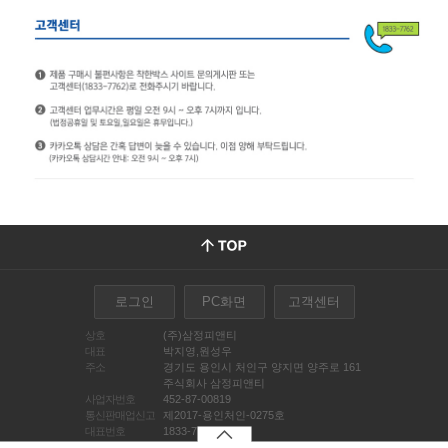
로그인
PC화면
고객센터
상호
(주)삼정피앤티
대표
박지영,원성우
주소
경기도 용인시 처인구 양지면 양주로 161
주식회사 삼정피앤티
사업자번호
452-87-00819
통신판매업신고
제2017-용인처인-0275호
대표번호
1833-7762