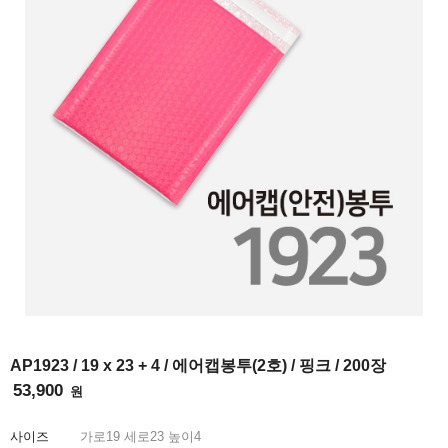
INFO
AP1923 / 19 x 23 + 4 / 에어캡봉투(2호) / 핑크 / 200장
53,900
원
사이즈
가로
19
세로
23
높이
4