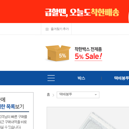
즐겨찾기 추가
박스
택배봉투
택배봉투
홈