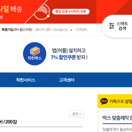
회원가입
(5% 할인쿠폰)
장바구니(
0
)
고객센터
|
|
|
마이페이지
|
착한서비스
고객센터
공유
버 / 200장