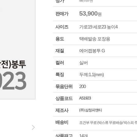
정가
56,737
원
53,900
판매가
원
사이즈
가로
19
세로
23
높이
4
용도
택배발송 포장용
재질
에어캡봉투 G
컬러
실버
특징
두께:1.1(mm)
묶음단위
200
상품코드
AS1923
제조사
(주) 삼정피앤티
배송비
조건부 무료 (박스류 무료배송/ 박스외 주문
상품재고
14개