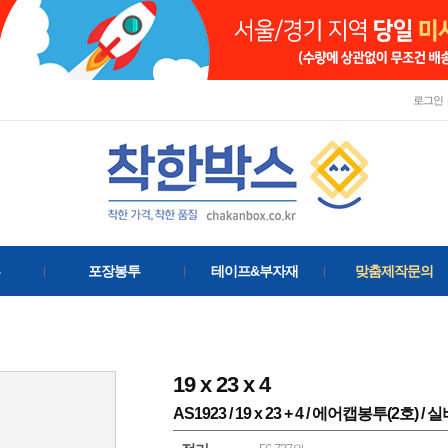
로그인
포장봉투
테이프&부자재
맞춤제작문의
19
x
23
x
4
AS1923 / 19 x 23 + 4 / 에어캡봉투(2호) / 실