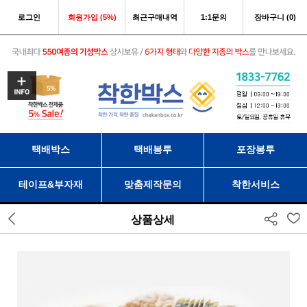
로그인
회원가입 (5%)
최근구매내역
1:1문의
장바구니 (0)
택배박스
택배봉투
포장봉투
테이프&부자재
맞춤제작문의
착한서비스
상품상세