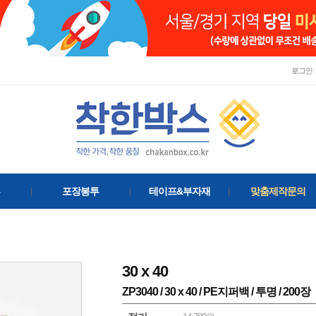
로그인
포장봉투
테이프&부자재
맞춤제작문의
30
x
40
ZP3040 / 30 x 40 / PE지퍼백 / 투명 / 200장