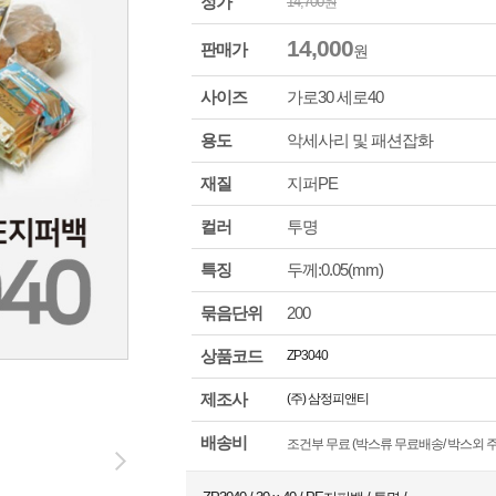
정가
14,700
원
14,000
판매가
원
사이즈
가로
30
세로
40
용도
악세사리 및 패션잡화
재질
지퍼PE
컬러
투명
특징
두께:0.05(mm)
묶음단위
200
상품코드
ZP3040
제조사
(주) 삼정피앤티
배송비
조건부 무료 (박스류 무료배송/ 박스외 주문