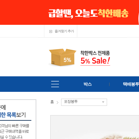
즐겨찾기 추가
박스
택배봉투
포장봉투
홈