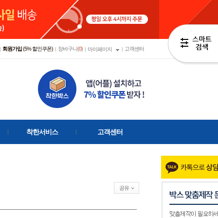
회원가입
(5% 할인쿠폰)
장바구니(
0
)
고객센터
|
|
|
마이페이지
|
착한서비스
고객센터
공유