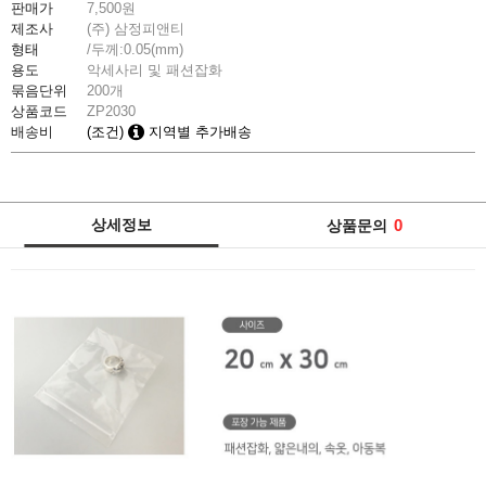
판매가
7,500
원
제조사
(주) 삼정피앤티
형태
/두께:0.05(mm)
용도
악세사리 및 패션잡화
묶음단위
200개
상품코드
ZP2030
배송비
(조건)
지역별 추가배송
상세정보
0
상품문의