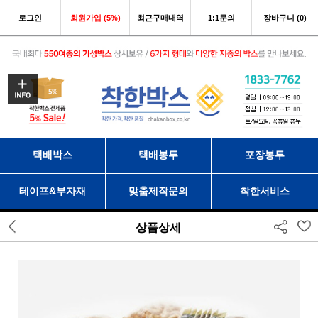
로그인
회원가입 (5%)
최근구매내역
1:1문의
장바구니 (0)
택배박스
택배봉투
포장봉투
테이프&부자재
맞춤제작문의
착한서비스
상품상세