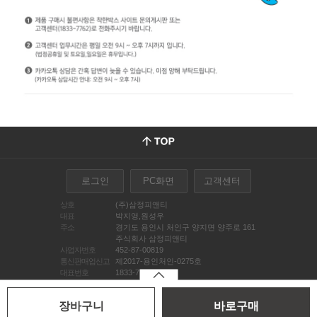
로그인
PC화면
고객센터
상호
(주)삼정피앤티
대표
박지영,원성우
주소
경기도 용인시 처인구 양지면 양주로 161
주식회사 삼정피앤티
사업자번호
452-87-00819
통신판매업신고
제2017-용인처인-0275호
대표번호
1833-7762
FAQ
이용약관
개인정보처리방침
copyright www.chakanbox.co.kr. All Rights Reserved.
장바구니
바로구매
호스팅제공 : 메이크샵(주)