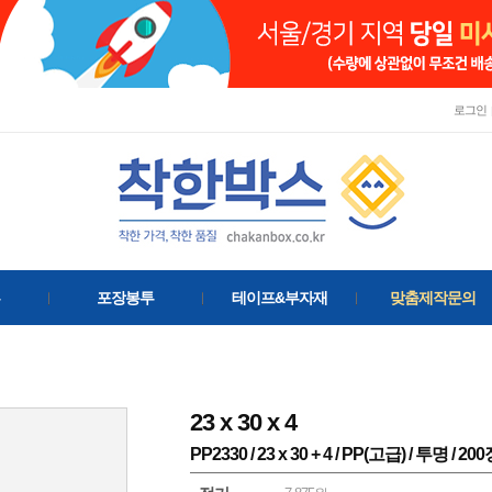
로그인
포장봉투
테이프&부자재
맞춤제작문의
23
x
30
x
4
PP2330 / 23 x 30 + 4 / PP(고급) / 투명 / 20