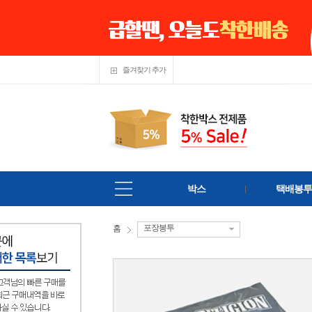
즐겨찾기 추가
박스
택배봉투
포장봉투
홈