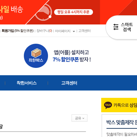
회원가입
(5% 할인쿠폰)
장바구니(
0
)
고객센터
|
|
|
마이페이지
|
착한서비스
고객센터
공유
0장