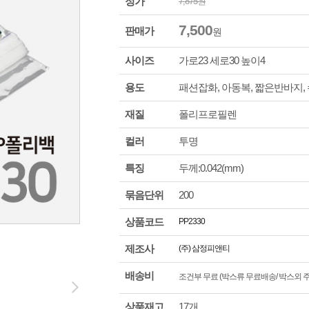
정가
7,875
원
7,500
판매가
원
사이즈
가로
23
세로
30
높이
4
용도
패션잡화, 아동복, 짧은반바지,
재질
폴리프로필렌
컬러
투명
특징
두께:0.042(mm)
묶음단위
200
상품코드
PP2330
제조사
(주) 삼정피앤티
배송비
조건부 무료 (박스류 무료배송/ 박스외 주문
상품재고
17개