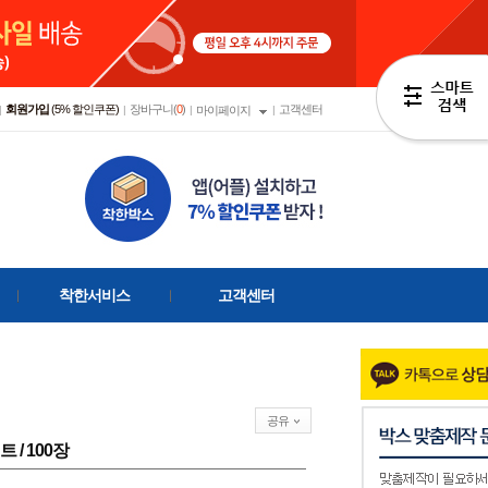
회원가입
(5% 할인쿠폰)
장바구니(
0
)
고객센터
|
|
|
마이페이지
|
착한서비스
고객센터
공유
이트 / 100장