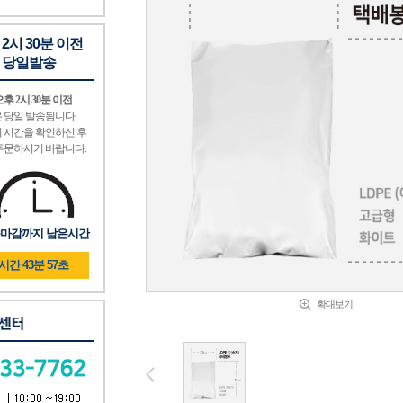
 2시 30분 이전
 당일발송
후 2시 30분 이전
 당일 발송됨니다.
 시간을 확인하신 후
주문하시기 바랍니다.
마감까지 남은시간
3시간 43분 56초
확대보기