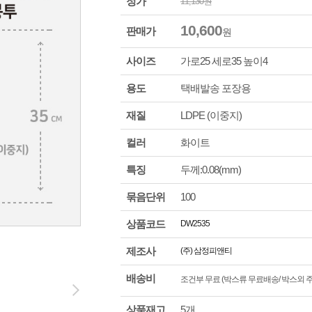
정가
11,130
원
10,600
판매가
원
사이즈
가로
25
세로
35
높이
4
용도
택배발송 포장용
재질
LDPE (이중지)
컬러
화이트
특징
두께:0.08(mm)
묶음단위
100
상품코드
DW2535
제조사
(주) 삼정피앤티
배송비
조건부 무료 (박스류 무료배송/ 박스외 주문
상품재고
5개