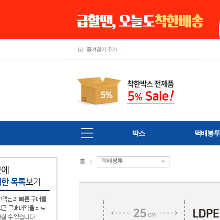
즐겨찾기 추가
박스
택배봉투
택배봉투
홈