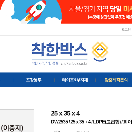
로그인
포장봉투
테이프&부자재
맞춤제작문의
25
x
35
x
4
DW2535 / 25 x 35 + 4 / LDPE(고급형) / 화