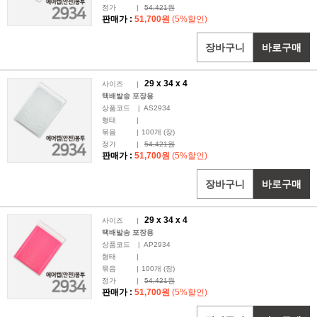
정가
|
54,421원
판매가 :
51,700원
(5%할인)
장바구니
바로구매
29 x
34
x 4
사이즈
|
택배발송 포장용
상품코드
|
AS2934
형태
|
묶음
|
100
개 (장)
정가
|
54,421원
판매가 :
51,700원
(5%할인)
장바구니
바로구매
29 x
34
x 4
사이즈
|
택배발송 포장용
상품코드
|
AP2934
형태
|
묶음
|
100
개 (장)
정가
|
54,421원
판매가 :
51,700원
(5%할인)