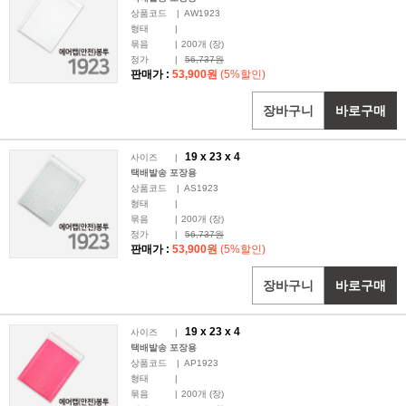
상품코드
|
AW1923
형태
|
묶음
|
200
개 (장)
정가
|
56,737원
판매가 :
53,900원
(5%할인)
장바구니
바로구매
19 x
23
x 4
사이즈
|
택배발송 포장용
상품코드
|
AS1923
형태
|
묶음
|
200
개 (장)
정가
|
56,737원
판매가 :
53,900원
(5%할인)
장바구니
바로구매
19 x
23
x 4
사이즈
|
택배발송 포장용
상품코드
|
AP1923
형태
|
묶음
|
200
개 (장)