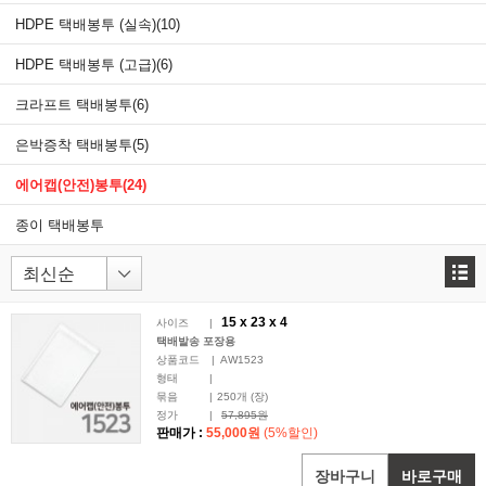
HDPE 택배봉투 (실속)
(10)
HDPE 택배봉투 (고급)
(6)
크라프트 택배봉투
(6)
은박증착 택배봉투
(5)
에어캡(안전)봉투
(24)
종이 택배봉투
15 x
23
x 4
사이즈
|
택배발송 포장용
상품코드
|
AW1523
형태
|
묶음
|
250
개 (장)
정가
|
57,895원
판매가 :
55,000원
(5%할인)
장바구니
바로구매