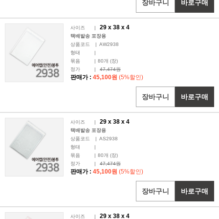
장바구니
바로구매
29 x
38
x 4
사이즈
|
택배발송 포장용
상품코드
|
AW2938
형태
|
묶음
|
80
개 (장)
정가
|
47,474원
판매가 :
45,100원
(5%할인)
장바구니
바로구매
29 x
38
x 4
사이즈
|
택배발송 포장용
상품코드
|
AS2938
형태
|
묶음
|
80
개 (장)
정가
|
47,474원
판매가 :
45,100원
(5%할인)
장바구니
바로구매
29 x
38
x 4
사이즈
|