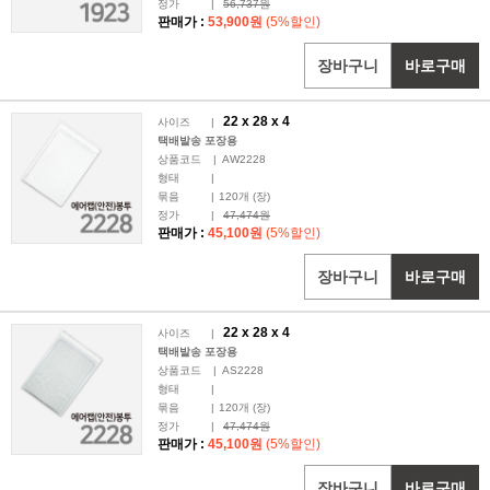
정가
|
56,737원
판매가 :
53,900원
(5%할인)
장바구니
바로구매
22 x
28
x 4
사이즈
|
택배발송 포장용
상품코드
|
AW2228
형태
|
묶음
|
120
개 (장)
정가
|
47,474원
판매가 :
45,100원
(5%할인)
장바구니
바로구매
22 x
28
x 4
사이즈
|
택배발송 포장용
상품코드
|
AS2228
형태
|
묶음
|
120
개 (장)
정가
|
47,474원
판매가 :
45,100원
(5%할인)
장바구니
바로구매