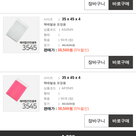
장바구니
바로구매
35 x
45
x 4
사이즈
|
택배발송 포장용
상품코드
|
AS3545
형태
|
묶음
|
50
개 (장)
정가
|
40,526원
판매가 :
38,500원
(5%할인)
장바구니
바로구매
35 x
45
x 4
사이즈
|
택배발송 포장용
상품코드
|
AP3545
형태
|
묶음
|
50
개 (장)
정가
|
40,526원
판매가 :
38,500원
(5%할인)
장바구니
바로구매