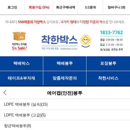
로그인
회원가입 (5%)
최근구매내역
1:1문의
장바구니 (0)
택배박스
택배봉투
포장봉투
테이프&부자재
맞춤제작문의
착한서비스
에어캡(안전)봉투
LDPE 택배봉투 (실속)
(15)
LDPE 택배봉투 (고급)
(5)
향균택배봉투
(8)