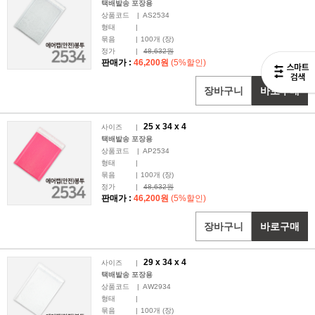
택배발송 포장용
상품코드
|
AS2534
형태
|
묶음
|
100
개 (장)
정가
|
48,632원
판매가 :
46,200원
(5%할인)
장바구니
바로구매
25 x
34
x 4
사이즈
|
택배발송 포장용
상품코드
|
AP2534
형태
|
묶음
|
100
개 (장)
정가
|
48,632원
판매가 :
46,200원
(5%할인)
장바구니
바로구매
29 x
34
x 4
사이즈
|
택배발송 포장용
상품코드
|
AW2934
형태
|
묶음
|
100
개 (장)