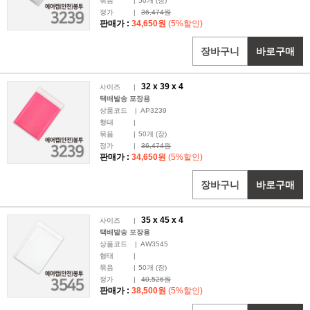
묶음
|
50
개 (장)
정가
|
36,474원
판매가 :
34,650원
(5%할인)
장바구니
바로구매
32 x
39
x 4
사이즈
|
택배발송 포장용
상품코드
|
AP3239
형태
|
묶음
|
50
개 (장)
정가
|
36,474원
판매가 :
34,650원
(5%할인)
장바구니
바로구매
35 x
45
x 4
사이즈
|
택배발송 포장용
상품코드
|
AW3545
형태
|
묶음
|
50
개 (장)
정가
|
40,526원
판매가 :
38,500원
(5%할인)