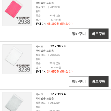
택배발송 포장용
상품코드
|
AP2938
형태
|
묶음
|
80
개 (장)
정가
|
47,474원
판매가 :
45,100원
(5%할인)
장바구니
바로구매
32 x
39
x 4
사이즈
|
택배발송 포장용
상품코드
|
AW3239
형태
|
묶음
|
50
개 (장)
정가
|
36,474원
판매가 :
34,650원
(5%할인)
장바구니
바로구매
32 x
39
x 4
사이즈
|
택배발송 포장용
상품코드
|
AS3239
형태
|