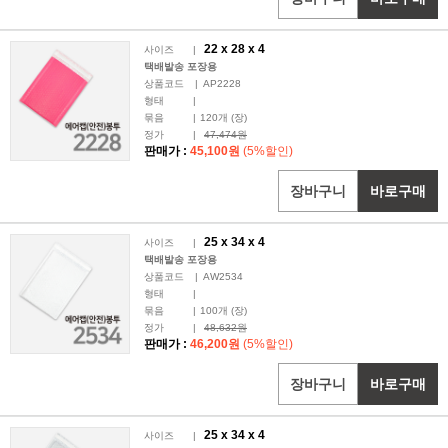
22 x
28
x 4
사이즈
|
택배발송 포장용
상품코드
|
AP2228
형태
|
묶음
|
120
개 (장)
정가
|
47,474원
판매가 :
45,100원
(5%할인)
장바구니
바로구매
25 x
34
x 4
사이즈
|
택배발송 포장용
상품코드
|
AW2534
형태
|
묶음
|
100
개 (장)
정가
|
48,632원
판매가 :
46,200원
(5%할인)
장바구니
바로구매
25 x
34
x 4
사이즈
|