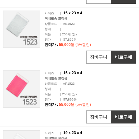
15 x
23
x 4
사이즈
|
택배발송 포장용
상품코드
|
AS1523
형태
|
묶음
|
250
개 (장)
정가
|
57,895원
판매가 :
55,000원
(5%할인)
장바구니
바로구매
15 x
23
x 4
사이즈
|
택배발송 포장용
상품코드
|
AP1523
형태
|
묶음
|
250
개 (장)
정가
|
57,895원
판매가 :
55,000원
(5%할인)
장바구니
바로구매
19 x
23
x 4
사이즈
|
택배발송 포장용