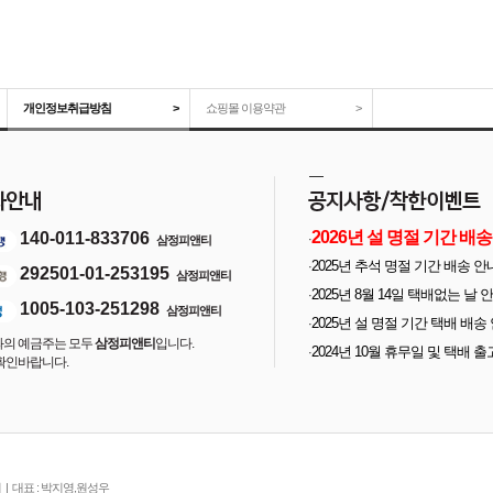
개인정보취급방침
>
쇼핑몰 이용약관
>
2026년 설 명절 기간 배송
140-011-833706
·
삼정피앤티
안내
2025년 추석 명절 기간 배송 안
·
292501-01-253195
삼정피앤티
2025년 8월 14일 택배없는 날 
·
1005-103-251298
삼정피앤티
2025년 설 명절 기간 택배 배송
·
계좌의 예금주는 모두
삼정피앤티
입니다.
내
2024년 10월 휴무일 및 택배 출
·
 확인바랍니다.
안내
 | 대표 : 박지영,원성우