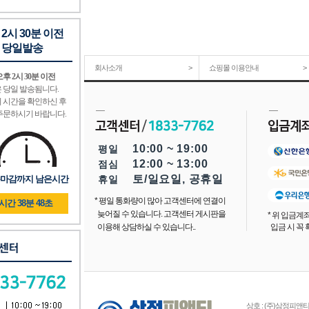
 2시 30분 이전
 당일발송
회사소개
>
쇼핑몰 이용안내
>
후 2시 30분 이전
 당일 발송됨니다.
 시간을 확인하신 후
주문하시기 바랍니다.
10:00 ~ 19:00
평일
12:00 ~ 13:00
점심
토/일요일, 공휴일
마감까지 남은시간
휴일
* 평일 통화량이 많아 고객센터에 연결이
8시간 38분 48초
늦어질 수 있습니다. 고객센터 게시판을
* 위 입금
이용해 상담하실 수 있습니다..
입금 시 꼭
상호 : (주)삼정피앤티